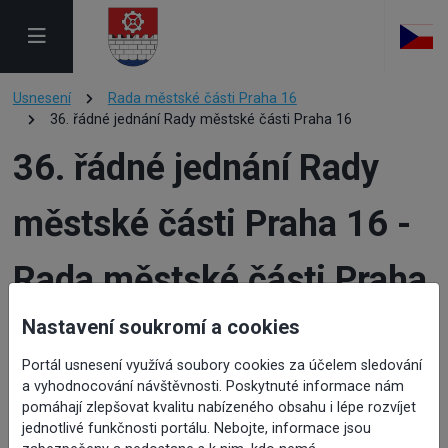
Usnesení
Rada městské části Praha 16
36. řádné jednání Rady městské části Praha 16
36. řádné jednání Rady
městské části Praha 16 -
Rada městské části Praha
16
Nastavení soukromí a cookies
Portál usnesení využívá soubory cookies za účelem sledování
a vyhodnocování návštěvnosti. Poskytnuté informace nám
pomáhají zlepšovat kvalitu nabízeného obsahu i lépe rozvíjet
jednotlivé funkčnosti portálu. Nebojte, informace jsou