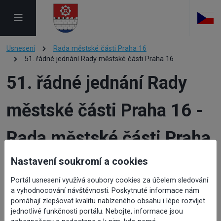
Usnesení
Rada městské části Praha 16
51. řádné jednání Rady městské části Praha 16
51. řádné jednání Rady
městské části Praha 16 -
Rada městské části Praha
16
Nastavení soukromí a cookies
Portál usnesení využívá soubory cookies za účelem sledování
a vyhodnocování návštěvnosti. Poskytnuté informace nám
pomáhají zlepšovat kvalitu nabízeného obsahu i lépe rozvíjet
jednotlivé funkčnosti portálu. Nebojte, informace jsou