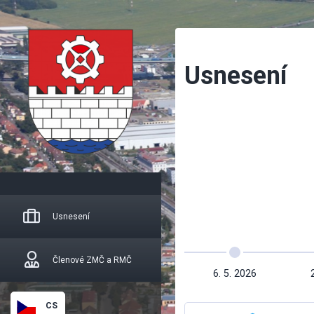
Usnesení
Usnesení
Členové ZMČ a RMČ
6. 5. 2026
CS